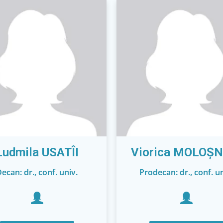
Ludmila USATÎI
Viorica MOLOȘN
ecan: dr., conf. univ.
Prodecan: dr., conf. un