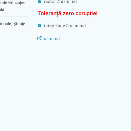
rector@usm.md
e ale Educaţiei,
ală
Toleranță zero corupției
ionale, Ştiinţe
integritate@usm.md
usm.md