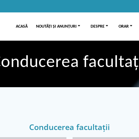
ACASĂ
NOUTĂȚI ȘI ANUNȚURI
DESPRE
ORAR
onducerea facultaț
Conducerea facultații