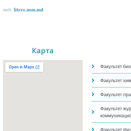
litere.usm.md
web:
Карта
Факультет би
Факультет хи
Факультет пр
Факультет жу
коммуникацио
Факультет фи