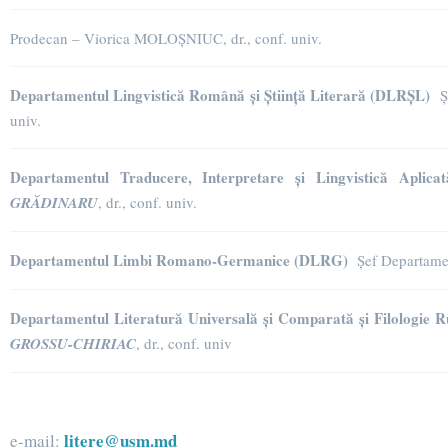
Prodecan – Viorica MOLOȘNIUC, dr., conf. univ.
Departamentul Lingvistică Română și Știință Literară (DLRȘL)
Ș
univ.
Departamentul Traducere, Interpretare și Lingvistică Aplic
GRĂDINARU
, dr., conf. univ.
Departamentul Limbi Romano-Germanice (DLRG)
Șef Departam
Departamentul Literatură Universală și Comparată și Filologie
GROSSU-CHIRIAC
, dr., conf. univ
litere@usm.md
e-mail: