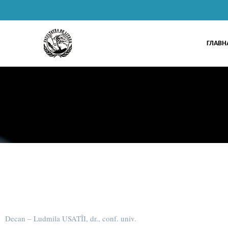
ГЛАВН
Decan
–
Ludmila USATÎI
, dr., conf. univ.