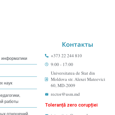
Контакты
+373 22 244 810
и информатики
9:00 - 17:00
Universitatea de Stat din
Moldova str. Alexei Mateevici
х наук
60, MD-2009
rector@usm.md
педагогики,
ой работы
Toleranță zero corupției
ных отношений,