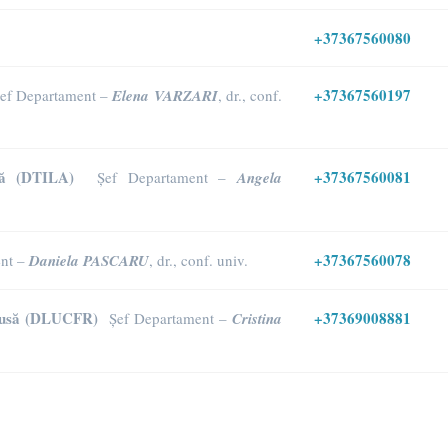
+37367560080
+37367560197
ef Departament –
Elena VARZARI
, dr., conf.
ată (DTILA)
+37367560081
Șef Departament –
Angela
+37367560078
ent –
Daniela PASCARU
, dr., conf. univ.
 Rusă (DLUCFR)
+37369008881
Șef Departament –
Cristina