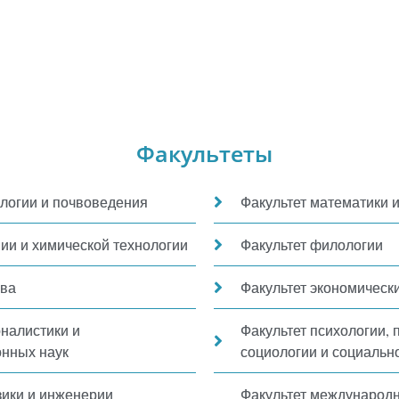
Факультеты
ологии и почвоведения
Факультет математики 
мии и химической технологии
Факультет филологии
ава
Факультет экономически
рналистики и
Факультет психологии, 
нных наук
социологии и социальн
зики и инженерии
Факультет международ