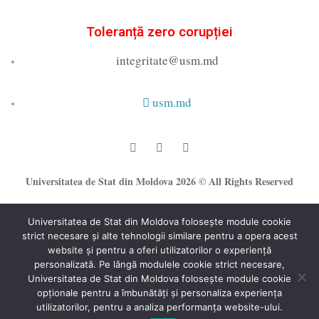
Toleranță zero corupției
integritate@usm.md
usm.md
Universitatea de Stat din Moldova 2026 © All Rights Reserved
Universitatea de Stat din Moldova folosește module cookie
strict necesare și alte tehnologii similare pentru a opera acest
website și pentru a oferi utilizatorilor o experiență
personalizată. Pe lângă modulele cookie strict necesare,
Universitatea de Stat din Moldova folosește module cookie
®
opționale pentru a îmbunătăți și personaliza experiența
Secție Programare Web al USM
utilizatorilor, pentru a analiza performanța website-ului.