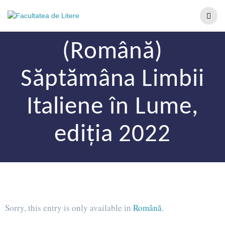
(Română)
Săptămâna Limbii
Italiene în Lume,
ediția 2022
Sorry, this entry is only available in
Română
.