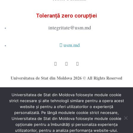
Toleranță zero corupției
integritate@usm.md
usm.md
Universitatea de Stat din Moldova 2026 © All Rights Reserved
Universitatea de Stat din Moldova folosește module cookie
strict necesare și alte tehnologii similare pentru a opera acest
website și pentru a oferi utilizatorilor o experiență
personalizată. Pe lângă modulele cookie strict necesare,
Universitatea de Stat din Moldova folosește module cookie
®
opționale pentru a îmbunătăți și personaliza experiența
Secție Programare Web al USM
utilizatorilor, pentru a analiza performanța website-ului.